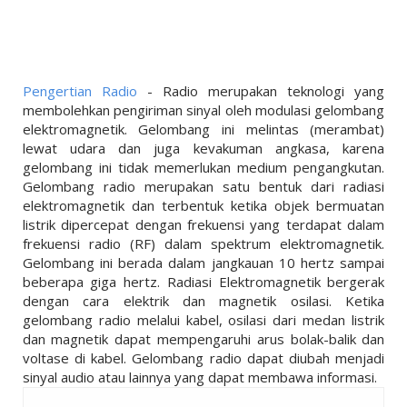
LINKS
LIFESTYLE
PENDIDIKAN
Pengertian Radio
- Radio merupakan teknologi yang
TEKNOLOGI
membolehkan pengiriman sinyal oleh modulasi gelombang
elektromagnetik. Gelombang ini melintas (merambat)
EKONOMI
lewat udara dan juga kevakuman angkasa, karena
gelombang ini tidak memerlukan medium pengangkutan.
OLAHRAGA
Gelombang radio merupakan satu bentuk dari radiasi
elektromagnetik dan terbentuk ketika objek bermuatan
SOSIAL
listrik dipercepat dengan frekuensi yang terdapat dalam
frekuensi radio (RF) dalam spektrum elektromagnetik.
ISLAM
Gelombang ini berada dalam jangkauan 10 hertz sampai
beberapa giga hertz. Radiasi Elektromagnetik bergerak
dengan cara elektrik dan magnetik osilasi. Ketika
gelombang radio melalui kabel, osilasi dari medan listrik
dan magnetik dapat mempengaruhi arus bolak-balik dan
voltase di kabel. Gelombang radio dapat diubah menjadi
sinyal audio atau lainnya yang dapat membawa informasi.