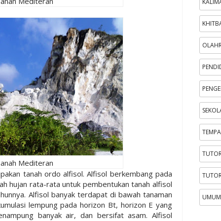
anah Mediteran
KALIM
KHITB
OLAH
PENDI
PENGE
SEKOL
TEMPA
TUTOR
anah Mediteran
akan tanah ordo alfisol. Alfisol berkembang pada
TUTOR
rah hujan rata-rata untuk pembentukan tanah alfisol
hunnya. Alfisol banyak terdapat di bawah tanaman
UMUM
akumulasi lempung pada horizon Bt, horizon E yang
ampung banyak air, dan bersifat asam. Alfisol