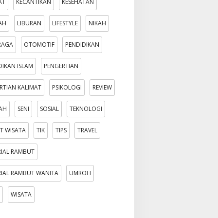
AT
KECANTIKAN
KESEHATAN
AH
LIBURAN
LIFESTYLE
NIKAH
RAGA
OTOMOTIF
PENDIDIKAN
DIKAN ISLAM
PENGERTIAN
RTIAN KALIMAT
PSIKOLOGI
REVIEW
AH
SENI
SOSIAL
TEKNOLOGI
T WISATA
TIK
TIPS
TRAVEL
IAL RAMBUT
IAL RAMBUT WANITA
UMROH
WISATA