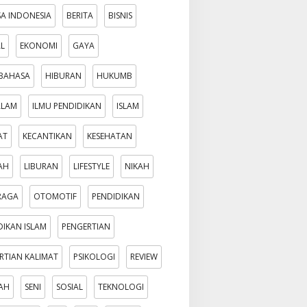
A INDONESIA
BERITA
BISNIS
AL
EKONOMI
GAYA
BAHASA
HIBURAN
HUKUMB
ALAM
ILMU PENDIDIKAN
ISLAM
AT
KECANTIKAN
KESEHATAN
AH
LIBURAN
LIFESTYLE
NIKAH
RAGA
OTOMOTIF
PENDIDIKAN
DIKAN ISLAM
PENGERTIAN
RTIAN KALIMAT
PSIKOLOGI
REVIEW
AH
SENI
SOSIAL
TEKNOLOGI