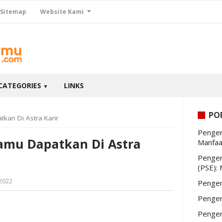
Sitemap
Website Kami
CATEGORIES
LINKS
▼
PO
kan Di Astra Karir
Penger
Kamu Dapatkan Di Astra
Manfaa
Penger
(PSE):
 2022
Penger
Penger
Penger