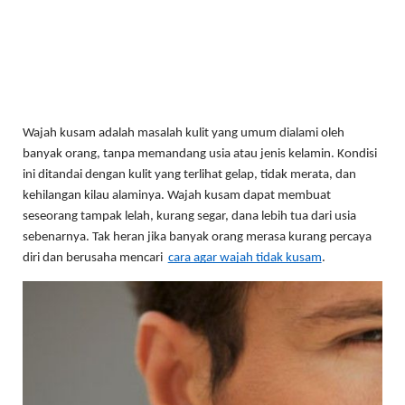
LINKS
LIFESTYLE
PENDIDIKAN
TEKNOLOGI
Wajah kusam adalah masalah kulit yang umum dialami oleh
EKONOMI
banyak orang, tanpa memandang usia atau jenis kelamin. Kondisi
ini ditandai dengan kulit yang terlihat gelap, tidak merata, dan
OLAHRAGA
kehilangan kilau alaminya. Wajah kusam dapat membuat
SOSIAL
seseorang tampak lelah, kurang segar, dana lebih tua dari usia
sebenarnya. Tak heran jika banyak orang merasa kurang percaya
ISLAM
diri dan berusaha mencari
cara agar wajah tidak kusam
.