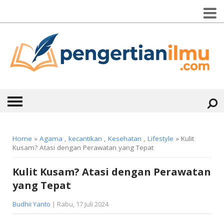
HOME
Home
»
Agama
,
kecantikan
,
Kesehatan
,
Lifestyle
» Kulit
Kusam? Atasi dengan Perawatan yang Tepat
ABOUT
Kulit Kusam? Atasi dengan Perawatan
KONTAK
yang Tepat
CATEGORIES
▼
Budhii Yanto
| Rabu, 17 Juli 2024
KESEHATAN