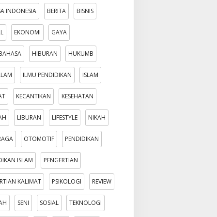
A INDONESIA
BERITA
BISNIS
AL
EKONOMI
GAYA
BAHASA
HIBURAN
HUKUMB
ALAM
ILMU PENDIDIKAN
ISLAM
AT
KECANTIKAN
KESEHATAN
AH
LIBURAN
LIFESTYLE
NIKAH
RAGA
OTOMOTIF
PENDIDIKAN
DIKAN ISLAM
PENGERTIAN
RTIAN KALIMAT
PSIKOLOGI
REVIEW
AH
SENI
SOSIAL
TEKNOLOGI