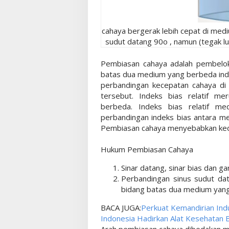
cahaya bergerak lebih cepat di med
sudut datang 90o , namun (tegak lu
Pembiasan cahaya adalah pembelok
batas dua medium yang berbeda inde
perbandingan kecepatan cahaya di
tersebut. Indeks bias relatif m
berbeda. Indeks bias relatif m
perbandingan indeks bias antara m
Pembiasan cahaya menyebabkan ke
Hukum Pembiasan Cahaya
Sinar datang, sinar bias dan ga
Perbandingan sinus sudut da
bidang batas dua medium yang 
BACA JUGA:
Perkuat Kemandirian Ind
Indonesia Hadirkan Alat Kesehatan B
Arah pembiasan cahaya dibedakan m