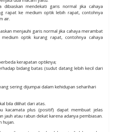
a dibiaskan mendekati garis normal jika cahaya
g rapat ke medium optik lebih rapat, contohnya
 air.
biaskan menjauhi garis normal jika cahaya merambat
e medium optik kurang rapat, contohnya cahaya
berbeda kerapatan optiknya;
erhadap bidang batas (sudut datang lebih kecil dari
ang sering dijumpai dalam kehidupan seharihari
l bila dilihat dari atas.
au kacamata plus (positif) dapat membuat jelas
n jauh atau rabun dekat karena adanya pembiasan.
n hujan.