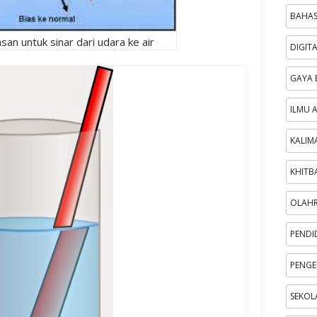
BAHAS
an untuk sinar dari udara ke air
DIGIT
GAYA 
ILMU 
KALIM
KHITB
OLAH
PENDI
PENGE
SEKOL