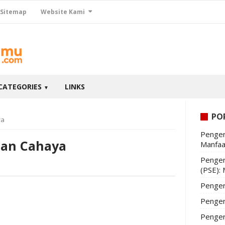
Sitemap
Website Kami
CATEGORIES
LINKS
▼
PO
ya
Penger
san Cahaya
Manfaa
Penger
(PSE):
Penger
Penger
Penger