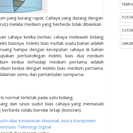
TEMPA
ium yang kurang rapat. Cahaya yang datang dengan
TUTOR
rus) melalui medium yang berbeda tidak dibiaskan
TUTOR
an cahaya ketika berkas cahaya melewati bidang
ks biasnya. Indeks bias mutlak suatu bahan adalah
UMUM
 ruang hampa dengan kecepatan cahaya di bahan
erupakan perbandingan indeks bias dua medium
edium kedua terhadap medium pertama adalah
edium kedua dengan indeks bias medium pertama.
dalaman semu dan pemantulan sempurna.
ris normal terletak pada satu bidang.
tang dan sinus sudut bias cahaya yang memasuki
berbeda selalu bernilai tetap (konstan).
ustri Alat Kesehatan Nasional, Astra Komponen
erbasis Teknologi Digital
enjadi dua macam yaitu: