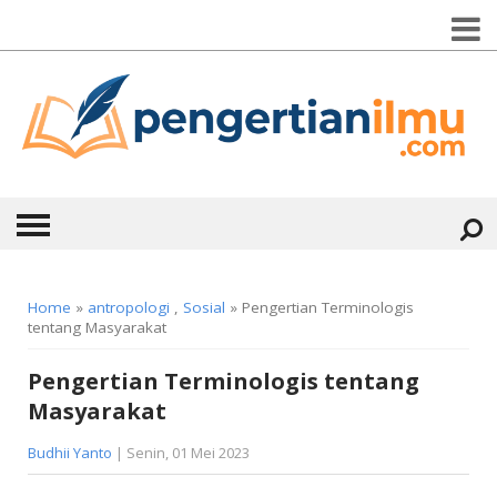
HOME
Home
»
antropologi
,
Sosial
» Pengertian Terminologis
tentang Masyarakat
ABOUT
Pengertian Terminologis tentang
KONTAK
Masyarakat
CATEGORIES
▼
Budhii Yanto
| Senin, 01 Mei 2023
KESEHATAN