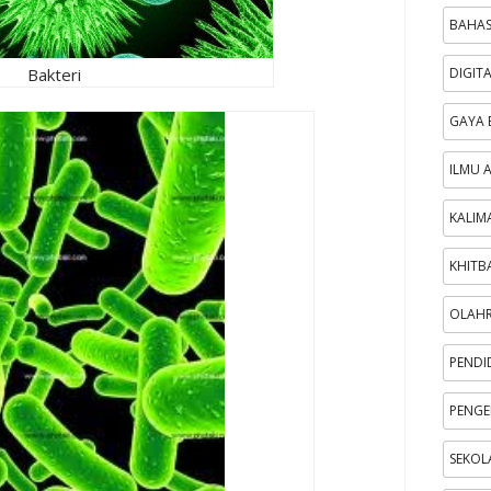
BAHAS
Bakteri
DIGIT
GAYA 
ILMU 
KALIM
KHITB
OLAH
PENDI
PENGE
SEKOL