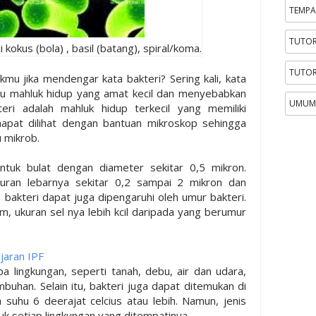
TEMPA
TUTOR
kokus (bola) , basil (batang), spiral/koma.
TUTOR
u jika mendengar kata bakteri? Sering kali, kata
atu mahluk hidup yang amat kecil dan menyebabkan
UMUM
eri adalah mahluk hidup terkecil yang memiliki
daapat dilihat dengan bantuan mikroskop sehingga
 mikrob.
tuk bulat dengan diameter sekitar 0,5 mikron.
uran lebarnya sekitar 0,2 sampai 2 mikron dan
bakteri dapat juga dipengaruhi oleh umur bakteri.
, ukuran sel nya lebih kcil daripada yang berumur
jaran IPF
a lingkungan, seperti tanah, debu, air dan udara,
uhan. Selain itu, bakteri juga dapat ditemukan di
uhu 6 deerajat celcius atau lebih. Namun, jenis
k setiap lingkungan yang ditempatinya.