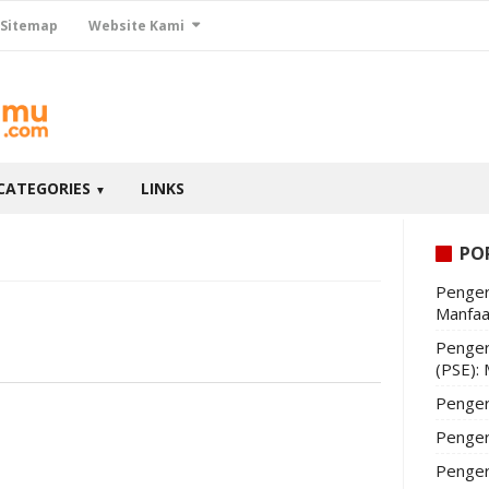
Sitemap
Website Kami
CATEGORIES
LINKS
▼
PO
Penger
Manfaa
Penger
(PSE):
Penger
Penger
Penger