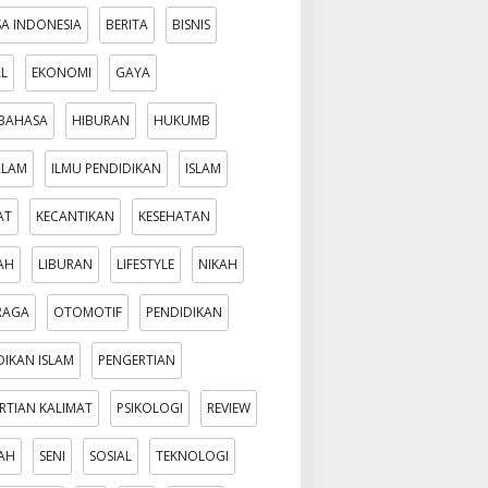
A INDONESIA
BERITA
BISNIS
AL
EKONOMI
GAYA
BAHASA
HIBURAN
HUKUMB
ALAM
ILMU PENDIDIKAN
ISLAM
AT
KECANTIKAN
KESEHATAN
AH
LIBURAN
LIFESTYLE
NIKAH
RAGA
OTOMOTIF
PENDIDIKAN
DIKAN ISLAM
PENGERTIAN
RTIAN KALIMAT
PSIKOLOGI
REVIEW
AH
SENI
SOSIAL
TEKNOLOGI