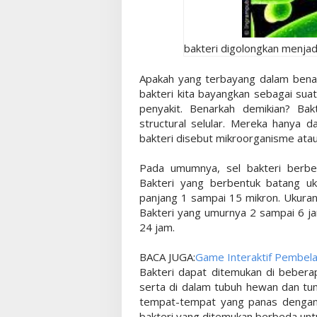
bakteri digolongkan menjadi 
Apakah yang terbayang dalam benakm
bakteri kita bayangkan sebagai su
penyakit. Benarkah demikian? Bakt
structural selular. Mereka hanya 
bakteri disebut mikroorganisme atau
Pada umumnya, sel bakteri berben
Bakteri yang berbentuk batang uk
panjang 1 sampai 15 mikron. Ukuran 
Bakteri yang umurnya 2 sampai 6 jam
24 jam.
BACA JUGA:
Game Interaktif Pembela
Bakteri dapat ditemukan di beberap
serta di dalam tubuh hewan dan tumb
tempat-tempat yang panas dengan s
bakteri yang ditemukan berbeda untu