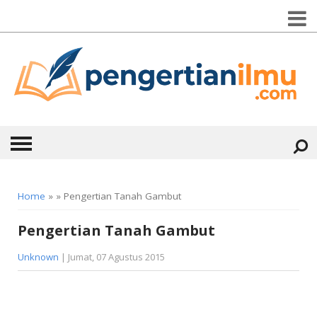
HOME
Home
» » Pengertian Tanah Gambut
ABOUT
Pengertian Tanah Gambut
KONTAK
Unknown
| Jumat, 07 Agustus 2015
CATEGORIES
▼
KESEHATAN