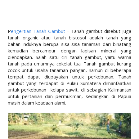
LINKS
LIFESTYLE
PENDIDIKAN
P
engertian Tanah Gambut
- Tanah gambut disebut juga
TEKNOLOGI
tanah organic atau tanah bistosol adalah tanah yang
bahan induknya berupa sisa-sisa tanaman dari binatang
EKONOMI
kemudian bercampur dengan lapisan mineral yang
diendapkan. Salah satu ciri tanah gambut, yaitu warna
OLAHRAGA
tanah pada umumnya cokelat tua. Tanah gambut kurang
cocok untuk usaha tanaman pangan, namun di beberapa
SOSIAL
tempat dapat diupayakan untuk perkebunan. Tanah
gambut yang terdapat di Pulau Sumatera dimanfaatkan
ISLAM
untuk perkebunan
kelapa sawit, di sebagian Kalimantan
untuk pertanian dan permukiman, sedangkan di Papua
masih dalam keadaan alami.