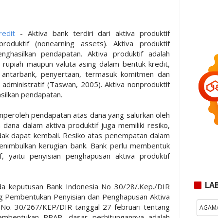
redit
- Aktiva bank terdiri dari aktiva produktif
roduktif (nonearning assets). Aktiva produktif
ghasilkan pendapatan. Aktiva produktif adalah
rupiah maupun valuta asing dalam bentuk kredit,
 antarbank, penyertaan, termasuk komitmen dan
 administratif (Taswan, 2005). Aktiva nonproduktif
silkan pendapatan.
emperoleh pendapatan atas dana yang salurkan oleh
ana dalam aktiva produktif juga memiliki resiko,
tidak dapat kembali. Resiko atas penempatan dalam
 menimbulkan kerugian bank. Bank perlu membentuk
f, yaitu penyisian penghapusan aktiva produktif
LA
a keputusan Bank Indonesia No 30/28/.Kep./DIR
ng Pembentukan Penyisian dan Penghapusan Aktiva
I No. 30/267/KEP/DIR tanggal 27 februari tentang
AGAM
 pembentukan PPAP, dasar perhitungannya adalah