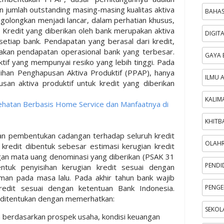
n jumlah outstanding masing-masing kualitas aktiva
BAHAS
 digolongkan menjadi lancar, dalam perhatian khusus,
. Kredit yang diberikan oleh bank merupakan aktiva
DIGIT
i setiap bank. Pendapatan yang berasal dari kredit,
akan pendapatan operasional bank yang terbesar.
GAYA 
tif yang mempunyai resiko yang lebih tinggi. Pada
ihan Penghapusan Aktiva Produktif (PPAP), hanya
ILMU 
san aktiva produktif untuk kredit yang diberikan
KALIM
ehatan Berbasis Home Service dan Manfaatnya di
KHITB
kan pembentukan cadangan terhadap seluruh kredit
OLAH
 kredit dibentuk sebesar estimasi kerugian kredit
ngan mata uang denominasi yang diberikan (PSAK 31
PENDI
tuk penyisihan kerugian kredit sesuai dengan
man pada masa lalu. Pada akhir tahun bank wajib
redit sesuai dengan ketentuan Bank Indonesia.
PENGE
t ditentukan dengan memerhatkan:
SEKOL
an berdasarkan prospek usaha, kondisi keuangan