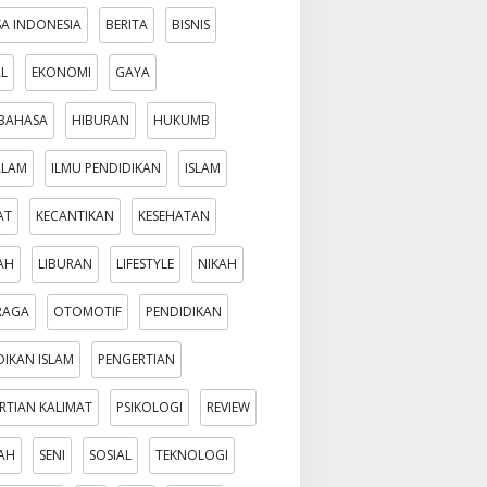
A INDONESIA
BERITA
BISNIS
AL
EKONOMI
GAYA
BAHASA
HIBURAN
HUKUMB
ALAM
ILMU PENDIDIKAN
ISLAM
AT
KECANTIKAN
KESEHATAN
AH
LIBURAN
LIFESTYLE
NIKAH
RAGA
OTOMOTIF
PENDIDIKAN
DIKAN ISLAM
PENGERTIAN
RTIAN KALIMAT
PSIKOLOGI
REVIEW
AH
SENI
SOSIAL
TEKNOLOGI