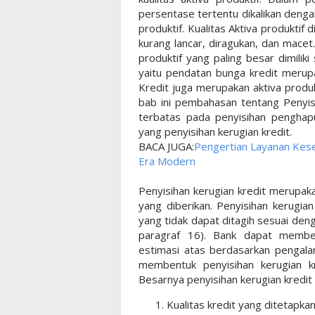
persentase tertentu dikalikan denga
produktif. Kualitas Aktiva produktif
kurang lancar, diragukan, dan macet
produktif yang paling besar dimilik
yaitu pendatan bunga kredit merup
Kredit juga merupakan aktiva produk
bab ini pembahasan tentang Penyis
terbatas pada penyisihan penghapu
yang penyisihan kerugian kredit.
BACA JUGA:
Pengertian Layanan Kes
Era Modern
Penyisihan kerugian kredit merupa
yang diberikan. Penyisihan kerugian
yang tidak dapat ditagih sesuai de
paragraf 16). Bank dapat memben
estimasi atas berdasarkan pengala
membentuk penyisihan kerugian k
Besarnya penyisihan kerugian kredi
Kualitas kredit yang ditetapk