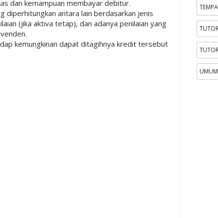
kas dan kemampuan membayar debitur.
TEMPA
ng diperhitungkan antara lain berdasarkan jenis
aian (jika aktiva tetap), dan adanya penilaian yang
TUTOR
devenden.
adap kemungkinan dapat ditagihnya kredit tersebut
TUTOR
UMUM