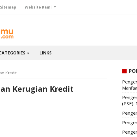
Sitemap
Website Kami
CATEGORIES
LINKS
▼
PO
an Kredit
Penger
han Kerugian Kredit
Manfaa
Penger
(PSE):
Penger
Penger
Penger