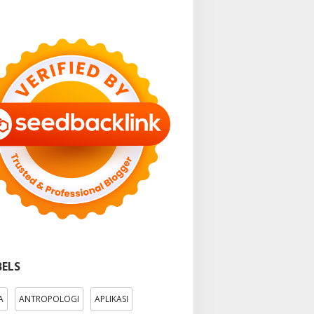
BELS
A
ANTROPOLOGI
APLIKASI