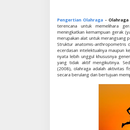
Pengertian Olahraga
- Olahraga
terencana untuk memelihara ger
meningkatkan kemampuan gerak (yan
merupakan alat untuk merangsang pe
Struktur anatomis-anthropometris da
ecerdasan intelektualnya maupun k
nyata lebih unggul khususnya gener
yang tidak aktif mengikutinya. S
(2008), olahraga adalah aktivitas f
secara berulang dan bertujuan memp