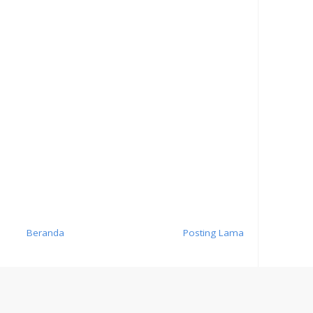
Beranda
Posting Lama