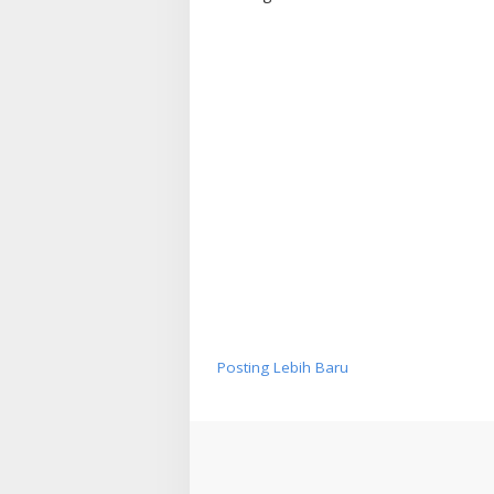
Posting Lebih Baru