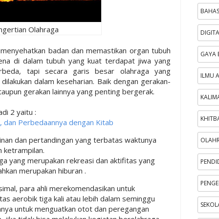
BAHAS
ngertian Olahraga
DIGIT
k menyehatkan badan dan memastikan organ tubuh
GAYA 
rena di dalam tubuh yang kuat terdapat jiwa yang
rbeda, tapi secara garis besar olahraga yang
ILMU 
ng dilakukan dalam keseharian. Baik dengan gerakan-
taupun gerakan lainnya yang penting bergerak.
KALIM
i 2 yaitu :
KHITB
Isi, dan Perbedaannya dengan Kitab
inan dan pertandingan yang terbatas waktunya
OLAH
n ketrampilan.
aga yang merupakan rekreasi dan aktifitas yang
PENDI
ahkan merupakan hiburan .
PENGE
simal, para ahli merekomendasikan untuk
as aerobik tiga kali atau lebih dalam seminggu
SEKOL
ainnya untuk menguatkan otot dan peregangan
 jika tidak bisa melakukan kegiatan berolahraga