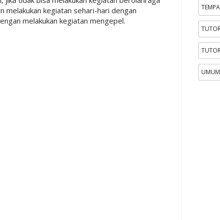
TEMPA
n melakukan kegiatan sehari-hari dengan
dengan melakukan kegiatan mengepel.
TUTOR
TUTOR
UMUM