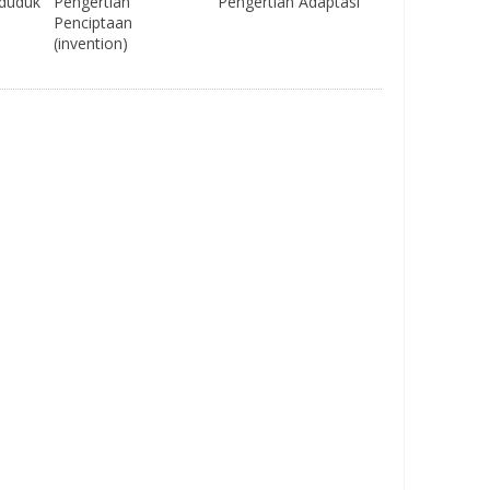
nduduk
Pengertian
Pengertian Adaptasi
Penciptaan
(invention)