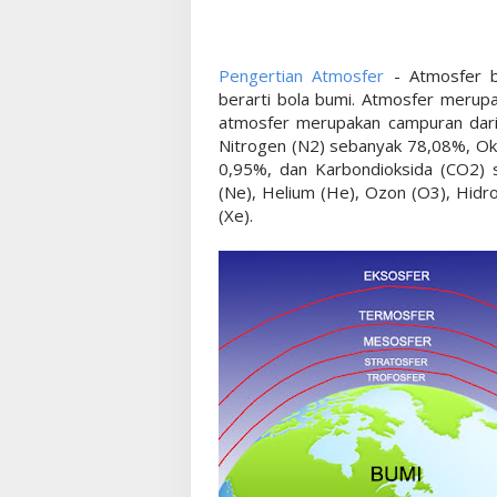
Pengertian Atmosfer
- Atmosfer be
berarti bola bumi. Atmosfer merupa
atmosfer merupakan campuran dari 
Nitrogen (N2) sebanyak 78,08%, Ok
0,95%, dan Karbondioksida (CO2) s
(Ne), Helium (He), Ozon (O3), Hidr
(Xe).