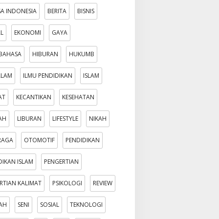
A INDONESIA
BERITA
BISNIS
AL
EKONOMI
GAYA
BAHASA
HIBURAN
HUKUMB
ALAM
ILMU PENDIDIKAN
ISLAM
AT
KECANTIKAN
KESEHATAN
AH
LIBURAN
LIFESTYLE
NIKAH
RAGA
OTOMOTIF
PENDIDIKAN
DIKAN ISLAM
PENGERTIAN
RTIAN KALIMAT
PSIKOLOGI
REVIEW
AH
SENI
SOSIAL
TEKNOLOGI