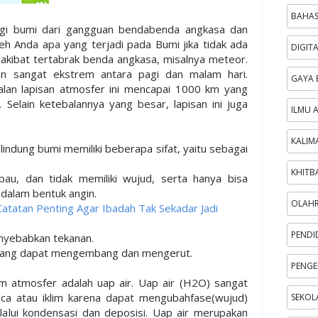
BAHAS
ngi bumi dari gangguan bendabenda angkasa dan
leh Anda apa yang terjadi pada Bumi jika tidak ada
DIGIT
 akibat tertabrak benda angkasa, misalnya meteor.
an sangat ekstrem antara pagi dan malam hari.
GAYA 
balan lapisan atmosfer ini mencapai 1000 km yang
. Selain ketebalannya yang besar, lapisan ini juga
ILMU 
KALIM
lindung bumi memiliki beberapa sifat, yaitu sebagai
KHITB
rbau, dan tidak memiliki wujud, serta hanya bisa
 dalam bentuk angin.
OLAH
atatan Penting Agar Ibadah Tak Sekadar Jadi
PENDI
enyebabkan tekanan.
is yang dapat mengembang dan mengerut.
PENGE
am atmosfer adalah uap air. Uap air (H2O) sangat
ca atau iklim karena dapat mengubahfase(wujud)
SEKOL
lalui kondensasi dan deposisi. Uap air merupakan