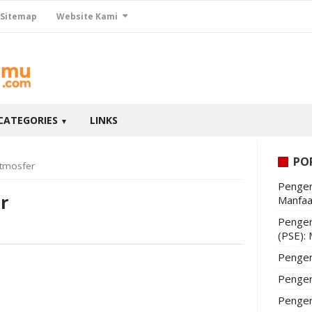
Sitemap
Website Kami
CATEGORIES
LINKS
▼
PO
Atmosfer
Penger
r
Manfaa
Penger
(PSE):
Penger
Penger
Penger