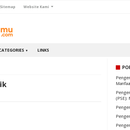
Sitemap
Website Kami
CATEGORIES
LINKS
▼
PO
Penger
ik
Manfaa
Penger
(PSE):
Penger
Penger
Penger