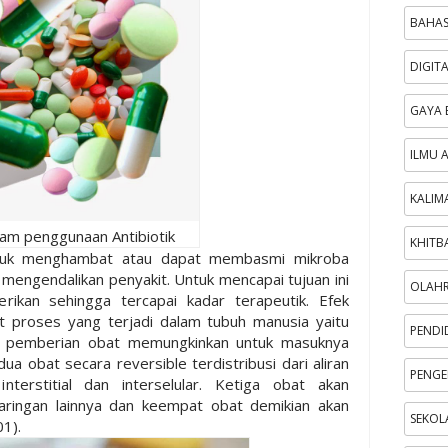
BAHAS
DIGIT
GAYA 
ILMU 
KALIM
am penggunaan Antibiotik
KHITB
 untuk menghambat atau dapat membasmi mikroba
engendalikan penyakit. Untuk mencapai tujuan ini
OLAH
rikan sehingga tercapai kadar terapeutik. Efek
pat proses yang terjadi dalam tubuh manusia yaitu
PENDI
t pemberian obat memungkinkan untuk masuknya
a obat secara reversible terdistribusi dari aliran
PENGE
terstitial dan interselular. Ketiga obat akan
 jaringan lainnya dan keempat obat demikian akan
SEKOL
01).