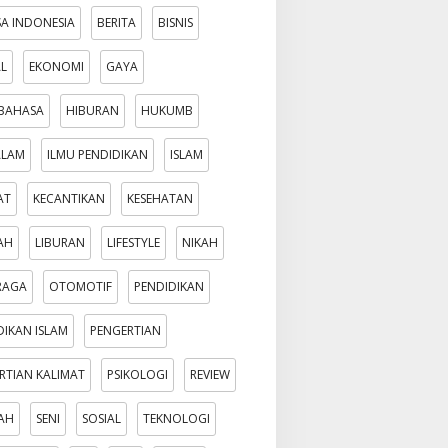
A INDONESIA
BERITA
BISNIS
AL
EKONOMI
GAYA
BAHASA
HIBURAN
HUKUMB
ALAM
ILMU PENDIDIKAN
ISLAM
AT
KECANTIKAN
KESEHATAN
AH
LIBURAN
LIFESTYLE
NIKAH
RAGA
OTOMOTIF
PENDIDIKAN
DIKAN ISLAM
PENGERTIAN
RTIAN KALIMAT
PSIKOLOGI
REVIEW
AH
SENI
SOSIAL
TEKNOLOGI