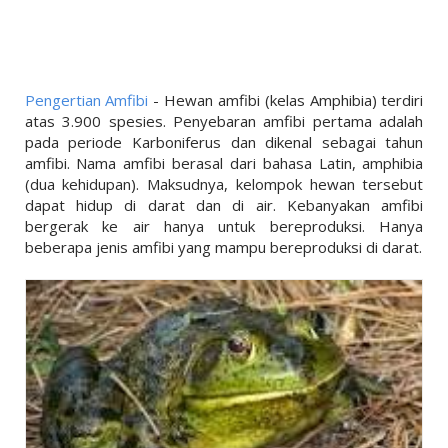
LINKS
LIFESTYLE
PENDIDIKAN
Pengertian Amfibi
- Hewan amfibi (kelas Amphibia) terdiri
TEKNOLOGI
atas 3.900 spesies. Penyebaran amfibi pertama adalah
pada periode Karboniferus dan dikenal sebagai tahun
EKONOMI
amfibi. Nama amfibi berasal dari bahasa Latin, amphibia
(dua kehidupan). Maksudnya, kelompok hewan tersebut
OLAHRAGA
dapat hidup di darat dan di air. Kebanyakan amfibi
bergerak ke air hanya untuk bereproduksi. Hanya
SOSIAL
beberapa jenis amfibi yang mampu bereproduksi di darat.
ISLAM