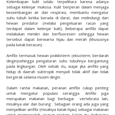
Kelembapan kulit selalu terpelihara karena adanya
sebagai kelenjar mukosa. Kulit berperan dalam menjaga
keseimbangan air dan respirasi, membantu mengatur
suhu tubuh ketika berada di darat, dan melindungi dari
hewan predator (melalui pengeluaran racun yang
terdapat dalam kelenjar kulit). Beberapa amfibi dapat
melakukan mimikri dan berfluoreseri sehingga hewan
tersebut dapat berwarna hijau dan merah (khususnya
pada katak beracun).
Amfibi termasuk hewan poikiloterm (eksoterm; berdarah
dingin)sehingga pengaturan suhu tubuhnya bergantung
pada lingkungan. Oleh sebab itu, wajar jika amfibi yang
hidup di daerah subtropik menjadi tidak aktif dan tidak
bergerak selama musim dingin.
Dalam rantai makanan, peranan amfibi cukup penting
untuk mengatur populasi serangga. Amfibi juga
merupakan makanan bagi berbagai
vertebrata lain,
misalnya ular dan burung . Sebagian orang ada juga yang
menjadikan amfibi (misalnya katak hijau) sebagai makanan
untuk memperoleh asupan protein. Selain itu, beberapa