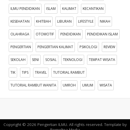
ILMU PENDIDIKAN
ISLAM
KALIMAT
KECANTIKAN
KESEHATAN
KHITBAH
LIBURAN
LIFESTYLE
NIKAH
OLAHRAGA
OTOMOTIF
PENDIDIKAN
PENDIDIKAN ISLAM
PENGERTIAN
PENGERTIAN KALIMAT
PSIKOLOGI
REVIEW
SEKOLAH
SENI
SOSIAL
TEKNOLOGI
TEMPAT WISATA
TIK
TIPS
TRAVEL
TUTORIAL RAMBUT
TUTORIAL RAMBUT WANITA
UMROH
UMUM
WISATA
Copyright ©
2026
Pengertian ILMU
. All rights reserved. Template by
Romeltea Media