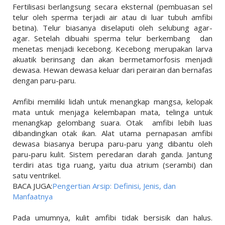
Fertilisasi berlangsung secara eksternal (pembuasan sel
telur oleh sperma terjadi air atau di luar tubuh amfibi
betina). Telur biasanya diselaputi oleh selubung agar-
agar. Setelah dibuahi sperma telur berkembang
dan
menetas menjadi kecebong. Kecebong merupakan larva
akuatik berinsang dan akan bermetamorfosis menjadi
dewasa. Hewan dewasa keluar dari perairan dan bernafas
dengan paru-paru.
Amfibi memiliki lidah untuk menangkap mangsa, kelopak
mata untuk menjaga kelembapan mata, telinga untuk
menangkap gelombang suara. Otak
amfibi lebih luas
dibandingkan otak ikan. Alat utama pernapasan amfibi
dewasa biasanya berupa paru-paru yang dibantu oleh
paru-paru kulit. Sistem peredaran darah ganda. Jantung
terdiri atas tiga ruang, yaitu dua atrium (serambi) dan
satu ventrikel.
BACA JUGA:
Pengertian Arsip: Definisi, Jenis, dan
Manfaatnya
Pada umumnya, kulit amfibi tidak bersisik dan halus.