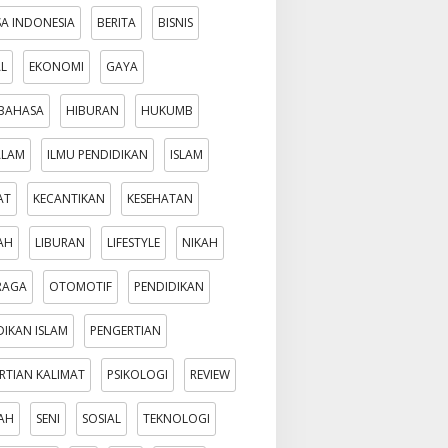
A INDONESIA
BERITA
BISNIS
AL
EKONOMI
GAYA
BAHASA
HIBURAN
HUKUMB
ALAM
ILMU PENDIDIKAN
ISLAM
AT
KECANTIKAN
KESEHATAN
AH
LIBURAN
LIFESTYLE
NIKAH
RAGA
OTOMOTIF
PENDIDIKAN
DIKAN ISLAM
PENGERTIAN
RTIAN KALIMAT
PSIKOLOGI
REVIEW
AH
SENI
SOSIAL
TEKNOLOGI