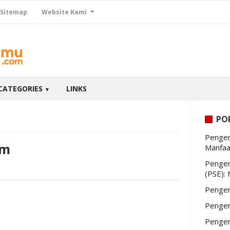
Sitemap
Website Kami
CATEGORIES
LINKS
▼
PO
Penger
um
Manfaa
Penger
(PSE):
Penger
Penger
Penger