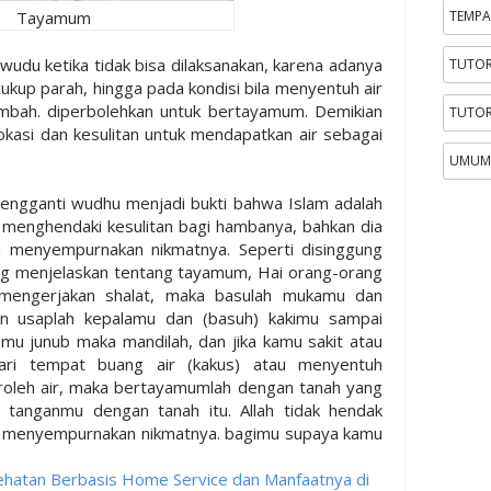
Tayamum
TEMPA
 wudu ketika tidak bisa dilaksanakan, karena adanya
TUTOR
ukup parah, hingga pada kondisi bila menyentuh air
mbah. diperbolehkan untuk bertayamum. Demikian
TUTOR
kasi dan kesulitan untuk mendapatkan air sebagai
UMUM
engganti wudhu menjadi bukti bahwa Islam adalah
 menghendaki kesulitan bagi hambanya, bahkan dia
 menyempurnakan nikmatnya. Seperti disinggung
ng menjelaskan tentang tayamum, Hai orang-orang
 mengerjakan shalat, maka basulah mukamu dan
n usaplah kepalamu dan (basuh) kakimu sampai
amu junub maka mandilah, dan jika kamu sakit atau
dari tempat buang air (kakus) atau menyentuh
oleh air, maka bertayamumlah dengan tanah yang
 tanganmu dengan tanah itu. Allah tidak hendak
ak menyempurnakan nikmatnya. bagimu supaya kamu
ehatan Berbasis Home Service dan Manfaatnya di