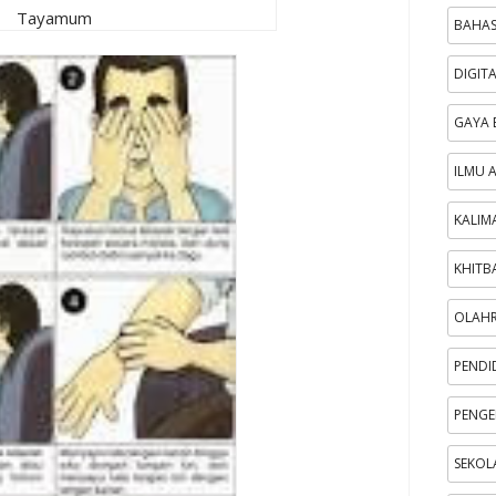
Tayamum
BAHAS
DIGIT
GAYA 
ILMU 
KALIM
KHITB
OLAH
PENDI
PENGE
SEKOL