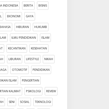
A INDONESIA
BERITA
BISNIS
AL
EKONOMI
GAYA
BAHASA
HIBURAN
HUKUMB
ALAM
ILMU PENDIDIKAN
ISLAM
AT
KECANTIKAN
KESEHATAN
AH
LIBURAN
LIFESTYLE
NIKAH
RAGA
OTOMOTIF
PENDIDIKAN
DIKAN ISLAM
PENGERTIAN
RTIAN KALIMAT
PSIKOLOGI
REVIEW
AH
SENI
SOSIAL
TEKNOLOGI