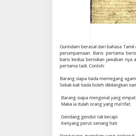
Gurindam berasal dari bahasa Tamil (
perumpamaan. Baris pertama beris
baris kedua berisikan jawaban nya a
pertama tadi. Contoh:
Barang siapa tiada memegang aga
Sekali-kali tiada boleh dibilangkan na
Barang siapa mengenal yang empat
Maka ia itulah orang yang ma’rifat.
Gendang gendut tali kecapi
Kenyang perut senang hati
Pengarang gurindam yang terkenal a