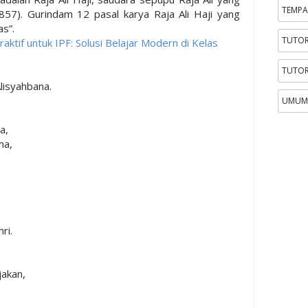
TEMPA
857). Gurindam 12 pasal karya Raja Ali Haji yang
as”.
TUTOR
ktif untuk IPF: Solusi Belajar Modern di Kelas
TUTOR
lisyahbana.
UMUM
a,
ma,
ri.
jakan,