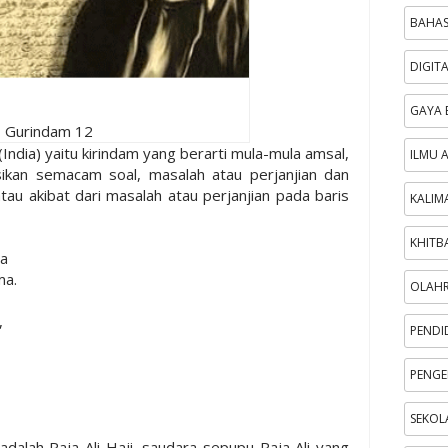
BAHAS
DIGIT
GAYA 
Gurindam 12
India) yaitu kirindam yang berarti mula-mula amsal,
ILMU 
ikan semacam soal, masalah atau perjanjian dan
tau akibat dari masalah atau perjanjian pada baris
KALIM
KHITB
ma
ma.
OLAH
,
PENDI
PENGE
SEKOL
dalah Raja Ali Haji, saudara sepupu Raja Ali yang