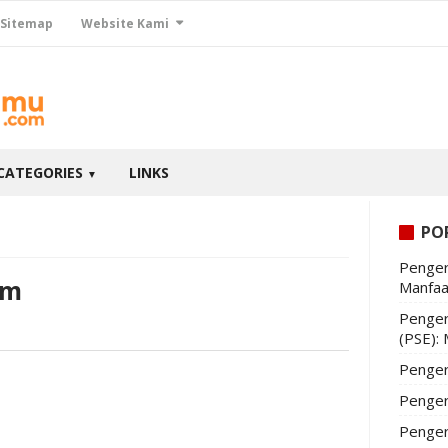
Sitemap
Website Kami
CATEGORIES
LINKS
▼
PO
Penger
am
Manfaa
Penger
(PSE):
Penger
Penger
Penger