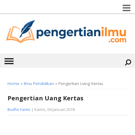
HOME
Home
»
Ilmu Pendidikan
» Pengertian Uang Kertas
ABOUT
Pengertian Uang Kertas
KONTAK
Budhii Yanto
| Kamis, 04 Januari 2018
CATEGORIES
▼
KESEHATAN