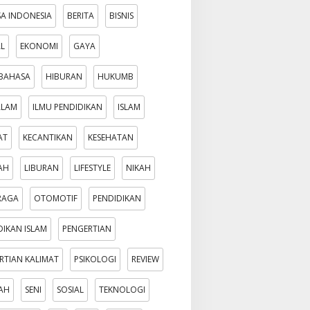
A INDONESIA
BERITA
BISNIS
AL
EKONOMI
GAYA
BAHASA
HIBURAN
HUKUMB
ALAM
ILMU PENDIDIKAN
ISLAM
AT
KECANTIKAN
KESEHATAN
AH
LIBURAN
LIFESTYLE
NIKAH
RAGA
OTOMOTIF
PENDIDIKAN
DIKAN ISLAM
PENGERTIAN
RTIAN KALIMAT
PSIKOLOGI
REVIEW
AH
SENI
SOSIAL
TEKNOLOGI