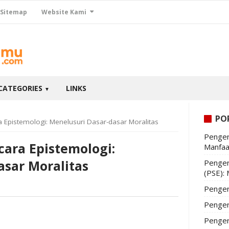
Sitemap
Website Kami
CATEGORIES
LINKS
▼
PO
a Epistemologi: Menelusuri Dasar-dasar Moralitas
Penger
cara Epistemologi:
Manfaa
asar Moralitas
Penger
(PSE):
Penger
Penger
Penger