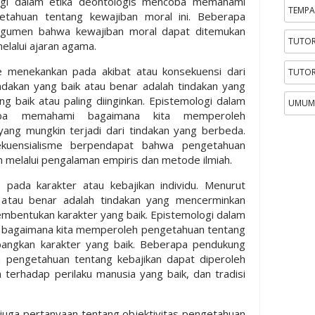
logi dalam etika deontologis mencoba memahami
TEMPA
tahuan tentang kewajiban moral ini. Beberapa
argumen bahwa kewajiban moral dapat ditemukan
TUTOR
melalui ajaran agama.
sme menekankan pada akibat atau konsekuensi dari
TUTOR
indakan yang baik atau benar adalah tindakan yang
g baik atau paling diinginkan. Epistemologi dalam
UMUM
coba memahami bagaimana kita memperoleh
ang mungkin terjadi dari tindakan yang berbeda.
kuensialisme berpendapat bahwa pengetahuan
h melalui pengalaman empiris dan metode ilmiah.
us pada karakter atau kebajikan individu. Menurut
k atau benar adalah tindakan yang mencerminkan
pembentukan karakter yang baik. Epistemologi dalam
 bagaimana kita memperoleh pengetahuan tentang
angkan karakter yang baik. Beberapa pendukung
 pengetahuan tentang kebajikan dapat diperoleh
n terhadap perilaku manusia yang baik, dan tradisi
 juga pertanyaan tentang objektivitas pengetahuan