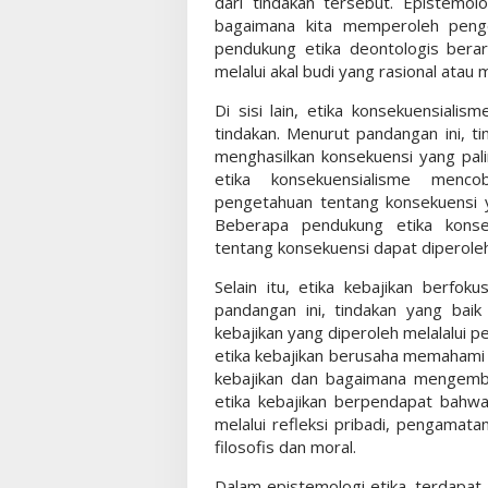
dari tindakan tersebut. Epistemo
bagaimana kita memperoleh penge
pendukung etika deontologis ber
melalui akal budi yang rasional atau 
Di sisi lain, etika konsekuensiali
tindakan. Menurut pandangan ini, t
menghasilkan konsekuensi yang palin
etika konsekuensialisme men
pengetahuan tentang konsekuensi y
Beberapa pendukung etika konse
tentang konsekuensi dapat diperole
Selain itu, etika kebajikan berfok
pandangan ini, tindakan yang bai
kebajikan yang diperoleh melalalui 
etika kebajikan berusaha memahami
kebajikan dan bagaimana mengemb
etika kebajikan berpendapat bahwa
melalui refleksi pribadi, pengamata
filosofis dan moral.
Dalam epistemologi etika, terdapat