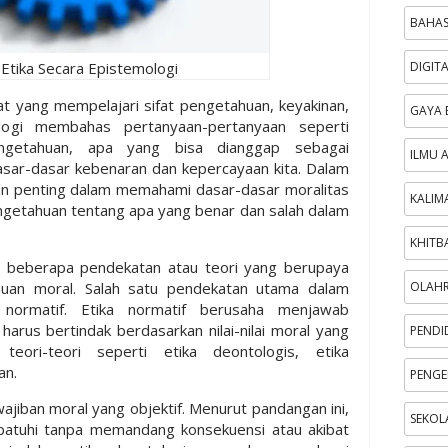
BAHAS
Etika Secara Epistemologi
DIGIT
at yang mempelajari sifat pengetahuan, keyakinan,
GAYA 
mologi membahas pertanyaan-pertanyaan seperti
ngetahuan, apa yang bisa dianggap sebagai
ILMU 
asar-dasar kebenaran dan kepercayaan kita. Dalam
ran penting dalam memahami dasar-dasar moralitas
KALIM
getahuan tentang apa yang benar dan salah dalam
KHITB
t beberapa pendekatan atau teori yang berupaya
huan moral. Salah satu pendekatan utama dalam
OLAH
a normatif. Etika normatif berusaha menjawab
arus bertindak berdasarkan nilai-nilai moral yang
PENDI
eori-teori seperti etika deontologis, etika
an.
PENGE
ajiban moral yang objektif. Menurut pandangan ini,
SEKOL
patuhi tanpa memandang konsekuensi atau akibat