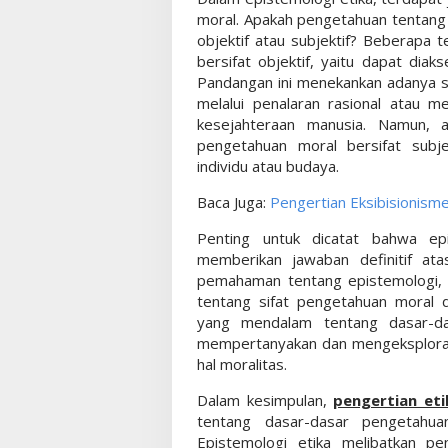
moral. Apakah pengetahuan tentang a
objektif atau subjektif? Beberapa
bersifat objektif, yaitu dapat diak
Pandangan ini menekankan adanya s
melalui penalaran rasional atau m
kesejahteraan manusia. Namun,
pengetahuan moral bersifat subje
individu atau budaya.
Baca Juga:
Pengertian Eksibisionism
Penting untuk dicatat bahwa ep
memberikan jawaban definitif ata
pemahaman tentang epistemologi, 
tentang sifat pengetahuan moral
yang mendalam tentang dasar-da
mempertanyakan dan mengeksplorasi
hal moralitas.
Dalam kesimpulan,
pengertian eti
tentang dasar-dasar pengetahu
Epistemologi etika melibatkan p