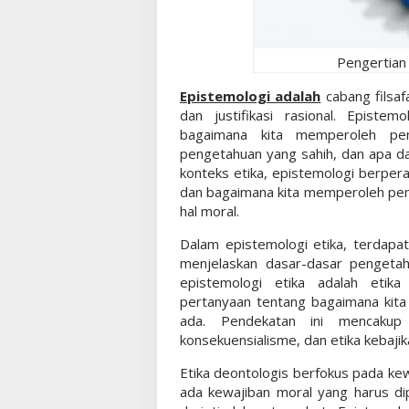
Pengertian 
Epistemologi adalah
cabang filsaf
dan justifikasi rasional. Episte
bagaimana kita memperoleh pe
pengetahuan yang sahih, dan apa d
konteks etika, epistemologi berpe
dan bagaimana kita memperoleh pen
hal moral.
Dalam epistemologi etika, terdapa
menjelaskan dasar-dasar pengeta
epistemologi etika adalah etik
pertanyaan tentang bagaimana kita h
ada. Pendekatan ini mencakup t
konsekuensialisme, dan etika kebajik
Etika deontologis berfokus pada kew
ada kewajiban moral yang harus di