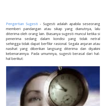
LINKS
LIFESTYLE
PENDIDIKAN
Pengertian Sugesti
- Sugesti adalah apabila seseorang
TEKNOLOGI
memberi pandangan atau sikap yang dianutnya, lalu
diterima oleh orang lain. Biasanya sugesti muncul ketika si
EKONOMI
penerima sedang dalam kondisi yang tidak netral
sehingga tidak dapat berfikir rasional. Segala anjuran atau
OLAHRAGA
nasihat yang diberikan langsung diterima dan diyakini
kebenarannya. Pada umumnya, sugesti berasal dari hal-
SOSIAL
hal berikut:
ISLAM