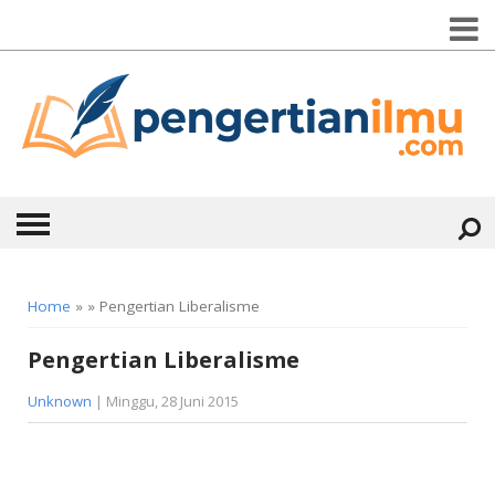
HOME
Home
» » Pengertian Liberalisme
ABOUT
Pengertian Liberalisme
KONTAK
Unknown
| Minggu, 28 Juni 2015
CATEGORIES
▼
KESEHATAN