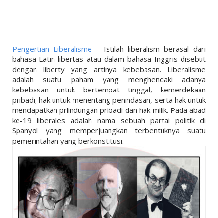
LINKS
LIFESTYLE
PENDIDIKAN
Pengertian Liberalisme
- Istilah liberalism berasal dari
TEKNOLOGI
bahasa Latin libertas atau dalam bahasa Inggris disebut
dengan liberty yang artinya kebebasan. Liberalisme
EKONOMI
adalah suatu paham yang menghendaki adanya
kebebasan untuk bertempat tinggal, kemerdekaan
OLAHRAGA
pribadi, hak untuk menentang penindasan, serta hak untuk
mendapatkan prlindungan pribadi dan hak milik. Pada abad
SOSIAL
ke-19 liberales adalah nama sebuah partai politik di
Spanyol yang memperjuangkan terbentuknya suatu
ISLAM
pemerintahan yang berkonstitusi.