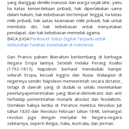
yang dianggap dimiliki manusia dan warga sejak lahir, yaitu
ha katas kemerdekaan pribadi, hak diperlakukan sama
dalam hukum, hak kebebasan bertempat tinggal, ha katas
milik pribadi, hak aatas keamanan milik pribadi, hak untuk
membela diri, hak kebebasan untuk menyatakan
pendapat, dan hak kebebasan memeluk agama.
BACA JUGA:
Periksa.id: Solusi Digital Terpadu untuk
Kebutuhan Fasilitas Kesehatan di Indonesia
Dari Prancis paham liberalism berkembang di berbagai
Negara Eropa lainnya. Setelah melalui Perang Koalisi
(1792-1815) Napoleon berhasil menduduki hampir
seluruh Eropa, kecuali Inggris dan Rusia. Walaupun di
negerinya sendiri Napoleon memeerintah secara dictator,
tetapi di daerah yang di duduki ia selalu menekankan
peerlunyapemerintahan yang liberal-demokratis dan anti
terhadap pemerintahan monarki absolut dan feodalistis.
Demikian halnya ketika di Perancis meletus Revolusi Juli
tahun 1830 dan Revolusi Februari tahun 1848, semangat
revolusi juga dengan menjalar ke Negara-negara
sekitarnya, seperti Belgia, Italia, Australia, dan Jerman.