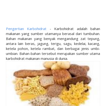
LINKS
LIFESTYLE
PENDIDIKAN
TEKNOLOGI
Pengertian Karbohidrat
- Karbohidrat adalah bahan
makanan yang sumber utamanya berasal dari tumbuhan.
EKONOMI
Bahan makanan yang benyak mengandung zat tepung,
antara lain beras, jagung, terigu, sagu, kedelai, kacang,
OLAHRAGA
ketela pohon, ketela rambat, dan berbagai jenis umbi-
umbian. Bahan-bahan tersebut merupakan sumber utama
SOSIAL
karbohidrat makanan manusia di dunia.
ISLAM