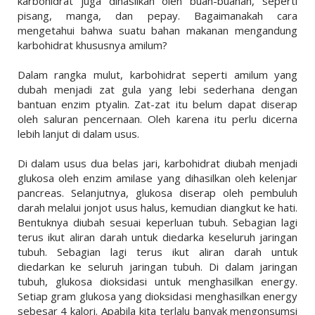
karbohidrat juga dihasilkan oleh buah-buahan, seperti
pisang, manga, dan pepay. Bagaimanakah cara
mengetahui bahwa suatu bahan makanan mengandung
karbohidrat khususnya amilum?
Dalam rangka mulut, karbohidrat seperti amilum yang
dubah menjadi zat gula yang lebi sederhana dengan
bantuan enzim ptyalin. Zat-zat itu belum dapat diserap
oleh saluran pencernaan. Oleh karena itu perlu dicerna
lebih lanjut di dalam usus.
Di dalam usus dua belas jari, karbohidrat diubah menjadi
glukosa oleh enzim amilase yang dihasilkan oleh kelenjar
pancreas. Selanjutnya, glukosa diserap oleh pembuluh
darah melalui jonjot usus halus, kemudian diangkut ke hati.
Bentuknya diubah sesuai keperluan tubuh. Sebagian lagi
terus ikut aliran darah untuk diedarka keseluruh jaringan
tubuh. Sebagian lagi terus ikut aliran darah untuk
diedarkan ke seluruh jaringan tubuh. Di dalam jaringan
tubuh, glukosa dioksidasi untuk menghasilkan energy.
Setiap gram glukosa yang dioksidasi menghasilkan energy
sebesar 4 kalori. Apabila kita terlalu banyak mengonsumsi