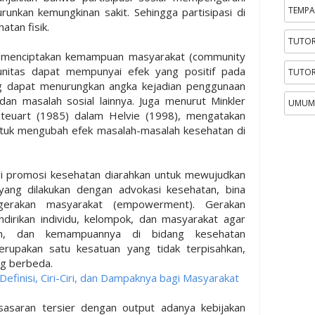
TEMPA
unkan kemungkinan sakit. Sehingga partisipasi di
tan fisik.
TUTOR
 menciptakan kemampuan masyarakat (community
nitas dapat mempunyai efek yang positif pada
TUTOR
ng dapat menurungkan angka kejadian penggunaan
 dan masalah sosial lainnya. Juga menurut Minkler
UMUM
Steuart (1985) dalam Helvie (1998), mengatakan
tuk mengubah efek masalah-masalah kesehatan di
i promosi kesehatan diarahkan untuk mewujudkan
yang dilakukan dengan advokasi kesehatan, bina
 gerakan masyarakat (empowerment). Gerakan
irikan individu, kelompok, dan masyarakat agar
n, dan kemampuannya di bidang kesehatan
merupakan satu kesatuan yang tidak terpisahkan,
ng berbeda.
Definisi, Ciri-Ciri, dan Dampaknya bagi Masyarakat
sasaran tersier dengan output adanya kebijakan