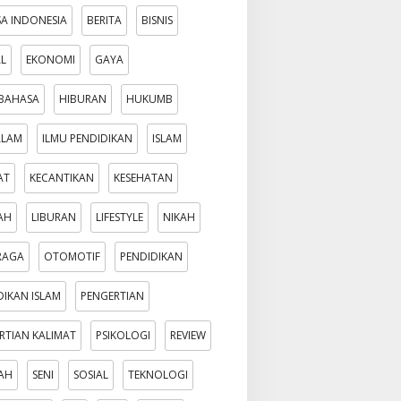
A INDONESIA
BERITA
BISNIS
AL
EKONOMI
GAYA
BAHASA
HIBURAN
HUKUMB
ALAM
ILMU PENDIDIKAN
ISLAM
AT
KECANTIKAN
KESEHATAN
AH
LIBURAN
LIFESTYLE
NIKAH
RAGA
OTOMOTIF
PENDIDIKAN
DIKAN ISLAM
PENGERTIAN
RTIAN KALIMAT
PSIKOLOGI
REVIEW
AH
SENI
SOSIAL
TEKNOLOGI