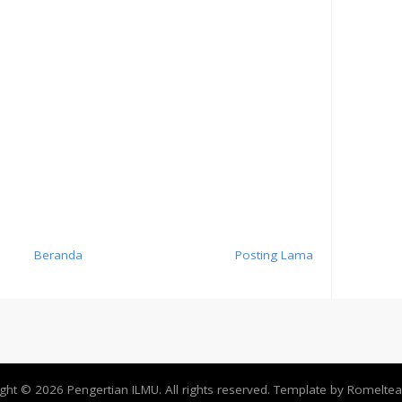
Beranda
Posting Lama
ight ©
2026
Pengertian ILMU
. All rights reserved. Template by
Romeltea