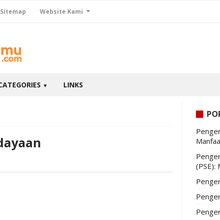
Sitemap
Website Kami
CATEGORIES
LINKS
▼
PO
Penger
dayaan
Manfaa
Penger
(PSE):
Penger
Penger
Penger