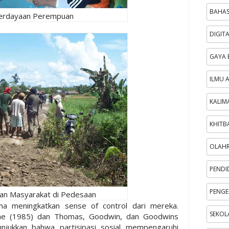
BAHAS
rdayaan Perempuan
DIGIT
GAYA 
ILMU 
KALIM
KHITB
OLAH
PENDI
PENGE
n Masyarakat di Pedesaan
a meningkatkan sense of control dari mereka.
SEKOL
yme (1985) dan Thomas, Goodwin, dan Goodwins
njukkan bahwa partisipasi sosial mempengaruhi