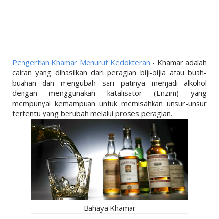
LINKS
LIFESTYLE
PENDIDIKAN
TEKNOLOGI
Pengertian Khamar Menurut Kedokteran
- Khamar adalah
cairan yang dihasilkan dari peragian biji-bijia atau buah-
EKONOMI
buahan dan mengubah sari patinya menjadi alkohol
dengan menggunakan katalisator (Enzim) yang
OLAHRAGA
mempunyai kemampuan untuk memisahkan unsur-unsur
tertentu yang berubah melalui proses peragian.
SOSIAL
ISLAM
Bahaya Khamar