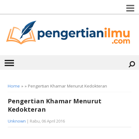
HOME
Home
» » Pengertian Khamar Menurut Kedokteran
ABOUT
Pengertian Khamar Menurut
Kedokteran
KONTAK
Unknown
| Rabu, 06 April 2016
CATEGORIES
▼
KESEHATAN