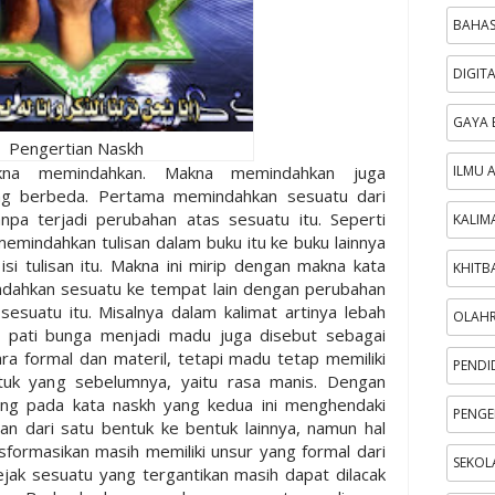
BAHAS
DIGIT
GAYA 
Pengertian Naskh
kna memindahkan. Makna memindahkan juga
ILMU 
ng berbeda. Pertama memindahkan sesuatu dari
npa terjadi perubahan atas sesuatu itu. Seperti
KALIM
emindahkan tulisan dalam buku itu ke buku lainnya
si tulisan itu. Makna ini mirip dengan makna kata
KHITB
ndahkan sesuatu ke tempat lain dengan perubahan
esuatu itu. Misalnya dalam kalimat artinya lebah
OLAH
ri pati bunga menjadi madu juga disebut sebagai
a formal dan materil, tetapi madu tetap memiliki
PENDI
ntuk yang sebelumnya, yaitu rasa manis. Dengan
ng pada kata naskh yang kedua ini menghendaki
PENGE
an dari satu bentuk ke bentuk lainnya, namun hal
sformasikan masih memiliki unsur yang formal dari
SEKOL
jak sesuatu yang tergantikan masih dapat dilacak