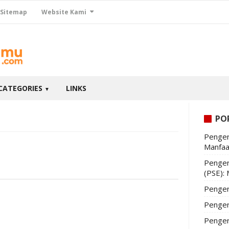
Sitemap
Website Kami
CATEGORIES
LINKS
▼
PO
Penger
Manfaa
Penger
(PSE):
Penger
Penger
Penger