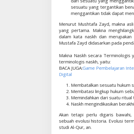
dari sesuatu yang mengganti
sesuatu yang tergantikan ben
menggantikan tidak dapat men
Menurut Mushtafa Zayd, makna asli
yang pertama. Makna menghilang
dalam kata naskh dan merupakan 
Mustafa Zayd didasarkan pada pendap
Makna Naskh secara Terminologis 
terminologis naskh, yaitu:
BACA JUGA:
Game Pembelajaran Intera
Digital
Membatalkan sesuatu hukum s
Membatasi lingkup hukum sebu
Memindahkan dari suatu ritual t
Naskh mengindikasikan berakhi
Akan tetapi perlu digaris bawahi,
sebuah evolusi historia. Evolusi term
studi Al-Qur, an.