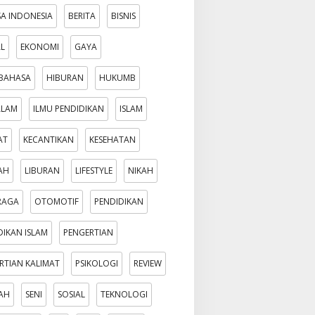
A INDONESIA
BERITA
BISNIS
AL
EKONOMI
GAYA
BAHASA
HIBURAN
HUKUMB
ALAM
ILMU PENDIDIKAN
ISLAM
AT
KECANTIKAN
KESEHATAN
AH
LIBURAN
LIFESTYLE
NIKAH
RAGA
OTOMOTIF
PENDIDIKAN
DIKAN ISLAM
PENGERTIAN
RTIAN KALIMAT
PSIKOLOGI
REVIEW
AH
SENI
SOSIAL
TEKNOLOGI