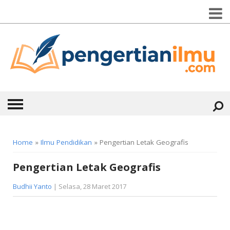
HOME
Home
»
Ilmu Pendidikan
» Pengertian Letak Geografis
ABOUT
Pengertian Letak Geografis
KONTAK
Budhii Yanto
| Selasa, 28 Maret 2017
CATEGORIES
▼
KESEHATAN