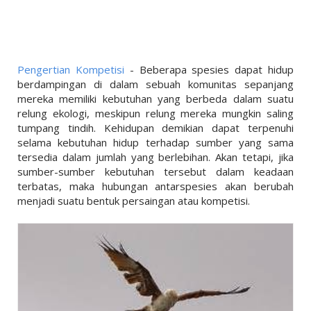
LINKS
LIFESTYLE
PENDIDIKAN
Pengertian Kompetisi
- Beberapa spesies dapat hidup
TEKNOLOGI
berdampingan di dalam sebuah komunitas sepanjang
mereka memiliki kebutuhan yang berbeda dalam suatu
EKONOMI
relung ekologi, meskipun relung mereka mungkin saling
tumpang tindih. Kehidupan demikian dapat terpenuhi
OLAHRAGA
selama kebutuhan hidup terhadap sumber yang sama
tersedia dalam jumlah yang berlebihan. Akan tetapi, jika
SOSIAL
sumber-sumber kebutuhan tersebut dalam keadaan
terbatas, maka hubungan antarspesies akan berubah
ISLAM
menjadi suatu bentuk persaingan atau kompetisi.