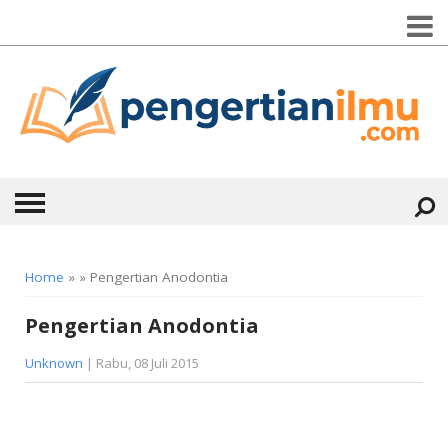
HOME
Home
» » Pengertian Anodontia
ABOUT
Pengertian Anodontia
KONTAK
Unknown
| Rabu, 08 Juli 2015
CATEGORIES
▼
KESEHATAN