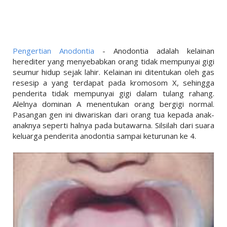
LINKS
LIFESTYLE
PENDIDIKAN
Pengertian Anodontia
- Anodontia adalah kelainan
TEKNOLOGI
herediter yang menyebabkan orang tidak mempunyai gigi
seumur hidup sejak lahir. Kelainan ini ditentukan oleh gas
EKONOMI
resesip a yang terdapat pada kromosom X, sehingga
penderita tidak mempunyai gigi dalam tulang rahang.
OLAHRAGA
Alelnya dominan A menentukan orang bergigi normal.
Pasangan gen ini diwariskan dari orang tua kepada anak-
SOSIAL
anaknya seperti halnya pada butawarna. Silsilah dari suara
keluarga penderita anodontia sampai keturunan ke 4.
ISLAM