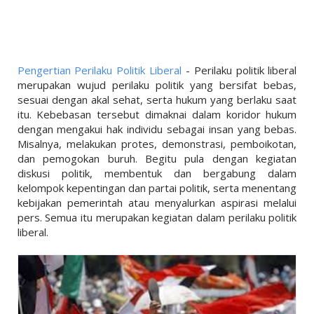
LINKS
LIFESTYLE
PENDIDIKAN
Pengertian Perilaku Politik Liberal
- Perilaku politik liberal
TEKNOLOGI
merupakan wujud perilaku politik yang bersifat bebas,
sesuai dengan akal sehat, serta hukum yang berlaku saat
EKONOMI
itu. Kebebasan tersebut dimaknai dalam koridor hukum
dengan mengakui hak individu sebagai insan yang bebas.
OLAHRAGA
Misalnya, melakukan protes, demonstrasi, pemboikotan,
dan pemogokan buruh. Begitu pula dengan kegiatan
SOSIAL
diskusi politik, membentuk dan bergabung dalam
kelompok kepentingan dan partai politik, serta menentang
ISLAM
kebijakan pemerintah atau menyalurkan aspirasi melalui
pers. Semua itu merupakan kegiatan dalam perilaku politik
liberal.