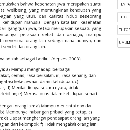
gemukakan bahwa kesehatan jiwa merupakan suatu
TEMPA
ntal wellbeing) yang memungkinan kehidupan yang
bagian yang utuh, dan kualitas hidup seseorang
TUTOR
kehidupan manusia. Dengan kata lain, kesehatan
dari gangguan jiwa, tetapi merupakan sesuatu yang
TUTOR
empunyai perasaan sehat dan bahagia, mampu
t menerima orang lain sebagaimana adanya, dan
UMUM
 sendiri dan orang lain.
jiwa adalah sebagai berikut (depkes 2003):
nya: a) Mampu menghadapi berbagai
akut, cemas, rasa bersalah, iri, rasa senang, dan
ngatasi kekecewaan dalam kehidupan; c)
; d) Menilai dirinya secara nyata, tidak
rlebihan; e) Merasa puas dalam kehidupan sehari-
ngan orang lain: a) Mampu mencintai dan dan
; b) Mempunyai hubungan pribadi yang tetap; c)
; d) Dapat menghargai pendaapat orang lain yang
ian dari kelompok; f) Tidak mengakali orang lain
 oleh orang lain.