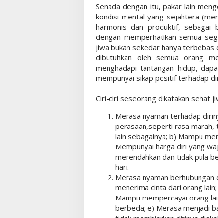
Senada dengan itu, pakar lain men
kondisi mental yang sejahtera (me
harmonis dan produktif, sebagai 
dengan memperhatikan semua segi 
jiwa bukan sekedar hanya terbebas 
dibutuhkan oleh semua orang m
menghadapi tantangan hidup, dapa
mempunyai sikap positif terhadap diri
Ciri-ciri seseorang dikatakan sehat 
Merasa nyaman terhadap diri
perasaan,seperti rasa marah, t
lain sebagainya; b) Mampu me
Mempunyai harga diri yang wajar
merendahkan dan tidak pula be
hari.
Merasa nyaman berhubungan de
menerima cinta dari orang lain
Mampu mempercayai orang lain
berbeda; e) Merasa menjadi bag
tidak membiarkan dirinya diakali