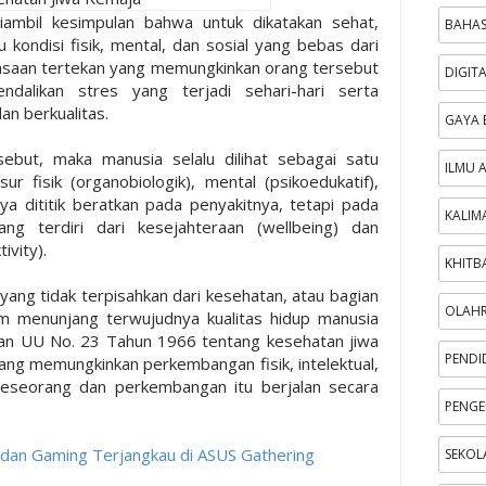
diambil kesimpulan bahwa untuk dikatakan sehat,
BAHAS
kondisi fisik, mental, dan sosial yang bebas dari
rasaan tertekan yang memungkinkan orang tersebut
DIGIT
dalikan stres yang terjadi sehari-hari serta
n berkualitas.
GAYA 
sebut, maka manusia selalu dilihat sebagai satu
ILMU 
ur fisik (organobiologik), mental (psikoedukatif),
anya dititik beratkan pada penyakitnya, tetapi pada
KALIM
 yang terdiri dari kesejahteraan (wellbeing) dan
ivity).
KHITB
yang tidak terpisahkan dari kesehatan, atau bagian
OLAH
m menunjang terwujudnya kualitas hidup manusia
an UU No. 23 Tahun 1966 tentang kesehatan jiwa
PENDI
 yang memungkinkan perkembangan fisik, intelektual,
seseorang dan perkembangan itu berjalan secara
PENGE
I dan Gaming Terjangkau di ASUS Gathering
SEKOL