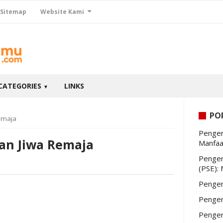
Sitemap
Website Kami
CATEGORIES
LINKS
▼
PO
emaja
Penger
an Jiwa Remaja
Manfaa
Penger
(PSE):
Penger
Penger
Penger