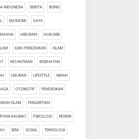
A INDONESIA
BERITA
BISNIS
AL
EKONOMI
GAYA
BAHASA
HIBURAN
HUKUMB
ALAM
ILMU PENDIDIKAN
ISLAM
AT
KECANTIKAN
KESEHATAN
AH
LIBURAN
LIFESTYLE
NIKAH
RAGA
OTOMOTIF
PENDIDIKAN
DIKAN ISLAM
PENGERTIAN
RTIAN KALIMAT
PSIKOLOGI
REVIEW
AH
SENI
SOSIAL
TEKNOLOGI