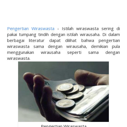
LINKS
LIFESTYLE
PENDIDIKAN
Pengertian Wiraswasta
- Istilah wiraswasta sering di
TEKNOLOGI
pakai tumpang tindih dengan istilah wirausaha. Di dalam
berbagai literatur dapat dilihat bahwa pengertian
EKONOMI
wiraswasta sama dengan wirausaha, demikian pula
menggunakan wirausaha seperti sama dengan
OLAHRAGA
wiraswasta.
SOSIAL
ISLAM
Pengertian Wiraswasta