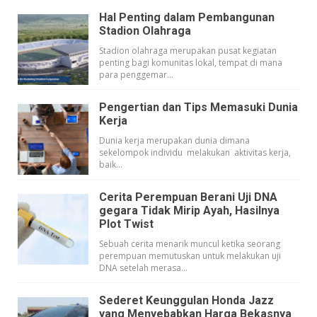
KESEHATAN
LINKS
Hal Penting dalam Pembangunan
Stadion Olahraga
LIFESTYLE
Stadion olahraga merupakan pusat kegiatan
penting bagi komunitas lokal, tempat di mana
PENDIDIKAN
para penggemar...
TEKNOLOGI
Pengertian dan Tips Memasuki Dunia
Kerja
EKONOMI
Dunia kerja merupakan dunia dimana
sekelompok individu melakukan aktivitas kerja,
OLAHRAGA
baik...
SOSIAL
Cerita Perempuan Berani Uji DNA
gegara Tidak Mirip Ayah, Hasilnya
ISLAM
Plot Twist
Sebuah cerita menarik muncul ketika seorang
perempuan memutuskan untuk melakukan uji
DNA setelah merasa...
Sederet Keunggulan Honda Jazz
yang Menyebabkan Harga Bekasnya